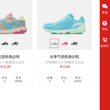
客服
帮助
购物车
气垫鞋跑步鞋
全掌气垫鞋跑步鞋
017春夏款正品全
女鞋跑鞋2017春夏款正品全
￥0.00
￥0.00
评论
库存
销量
评论
库存
0
99999
0
0
99999